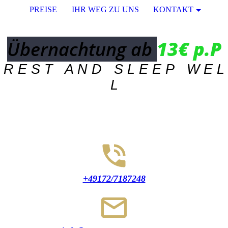
PREISE
IHR WEG ZU UNS
KONTAKT
Übernachtung ab
13€ p.P
R E S T A N D S L E E P W E L
L
+49172/7187248